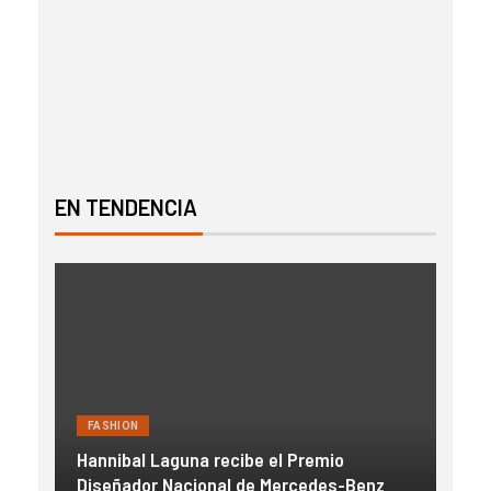
EN TENDENCIA
FASHION
FAS
Hannibal Laguna recibe el Premio
a
Diseñador Nacional de Mercedes-Benz
Gue