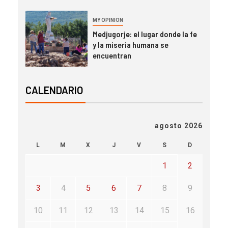
MY OPINION
Medjugorje: el lugar donde la fe
y la miseria humana se
encuentran
CALENDARIO
agosto 2026
L
M
X
J
V
S
D
1
2
3
4
5
6
7
8
9
10
11
12
13
14
15
16