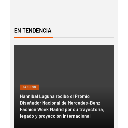
EN TENDENCIA
FASHION
FAS
Hannibal Laguna recibe el Premio
a
Diseñador Nacional de Mercedes-Benz
Gue
con
Fashion Week Madrid por su trayectoria,
esc
legado y proyección internacional
inm