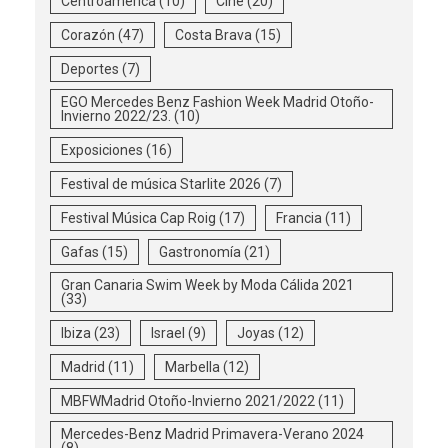
Centroamérica
(10)
Cine
(20)
Corazón
(47)
Costa Brava
(15)
Deportes
(7)
EGO Mercedes Benz Fashion Week Madrid Otoño-
Invierno 2022/23.
(10)
Exposiciones
(16)
Festival de música Starlite 2026
(7)
Festival Música Cap Roig
(17)
Francia
(11)
Gafas
(15)
Gastronomía
(21)
Gran Canaria Swim Week by Moda Cálida 2021
(33)
Ibiza
(23)
Israel
(9)
Joyas
(12)
Madrid
(11)
Marbella
(12)
MBFWMadrid Otoño-Invierno 2021/2022
(11)
Mercedes-Benz Madrid Primavera-Verano 2024
(8)