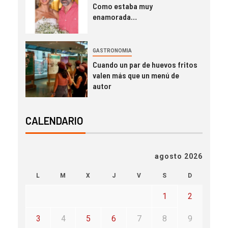
Como estaba muy
enamorada…
GASTRONOMIA
Cuando un par de huevos fritos
valen más que un menú de
autor
CALENDARIO
agosto 2026
L
M
X
J
V
S
D
1
2
3
4
5
6
7
8
9