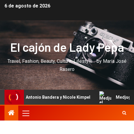
6 de agosto de 2026
El cajón de Lady Pepa
Travel, Fashion, Beauty, Culture, Lifestyle… by María José
Rasero
nio Bandera y Nicole Kimpel
Medjugorje: el lugar donde