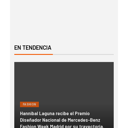
EN TENDENCIA
FASHION
FAS
Hannibal Laguna recibe el Premio
a
Diseñador Nacional de Mercedes-Benz
Gue
con
Fashion Week Madrid por su trayectoria,
esc