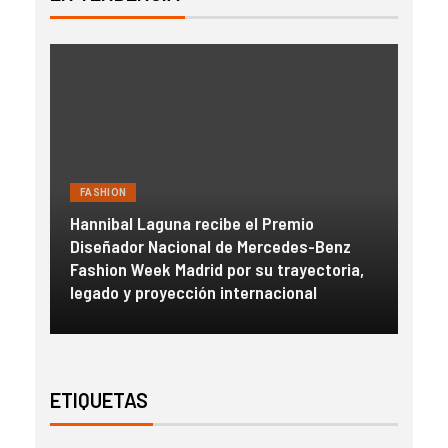
FASHION
FAS
Hannibal Laguna recibe el Premio
a
Diseñador Nacional de Mercedes-Benz
Gue
con
Fashion Week Madrid por su trayectoria,
esc
legado y proyección internacional
inm
ETIQUETAS