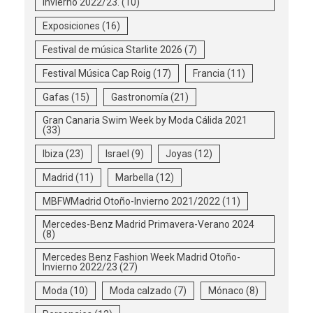
Invierno 2022/23.
(10)
Exposiciones
(16)
Festival de música Starlite 2026
(7)
Festival Música Cap Roig
(17)
Francia
(11)
Gafas
(15)
Gastronomía
(21)
Gran Canaria Swim Week by Moda Cálida 2021
(33)
Ibiza
(23)
Israel
(9)
Joyas
(12)
Madrid
(11)
Marbella
(12)
MBFWMadrid Otoño-Invierno 2021/2022
(11)
Mercedes-Benz Madrid Primavera-Verano 2024
(8)
Mercedes Benz Fashion Week Madrid Otoño-
Invierno 2022/23
(27)
Moda
(10)
Moda calzado
(7)
Mónaco
(8)