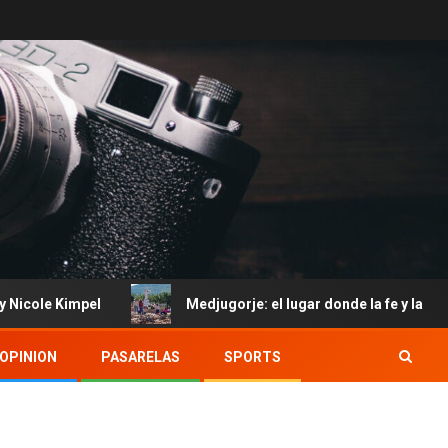
Medjugorje: el lugar donde la fe y la miseria humana s
OPINION
PASARELAS
SPORTS