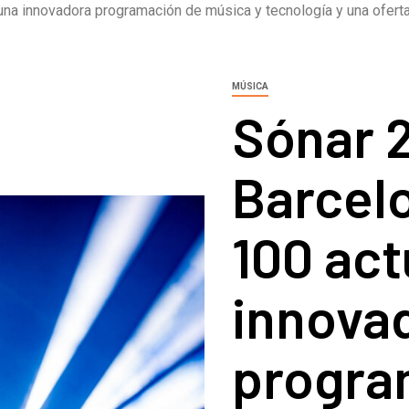
na innovadora programación de música y tecnología y una ofert
MÚSICA
Sónar 
Barcel
100 act
innova
progra