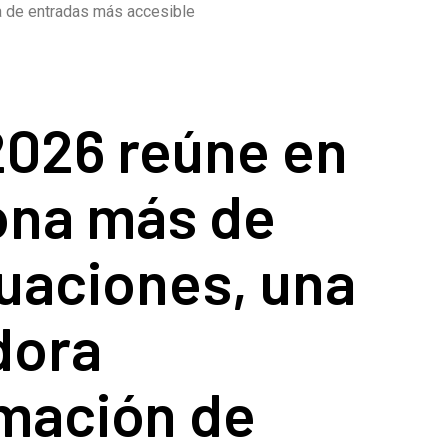
a de entradas más accesible
2026 reúne en
ona más de
uaciones, una
dora
mación de