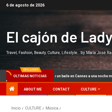
6 de agosto de 2026
El cajón de Lad
Travel, Fashion, Beauty, Culture, Lifestyle… by María José R
EXCLUSIVO
nes
De un baile en Cannes a una noche mágica en Starli
ÚLTIMAS NOTICIAS
ABOUT ME
CONTACT
CULTURE
Inicio
CULTURE
Música