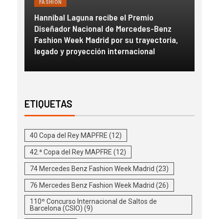
FASHION
FAS
Hannibal Laguna recibe el Premio
a
Diseñador Nacional de Mercedes-Benz
Gue
con
Fashion Week Madrid por su trayectoria,
esc
legado y proyección internacional
inm
ETIQUETAS
40 Copa del Rey MAPFRE
(12)
42.ª Copa del Rey MAPFRE
(12)
74 Mercedes Benz Fashion Week Madrid
(23)
76 Mercedes Benz Fashion Week Madrid
(26)
110º Concurso Internacional de Saltos de
Barcelona (CSIO)
(9)