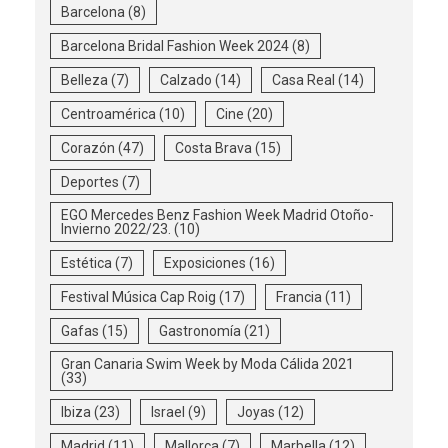
Barcelona
(8)
Barcelona Bridal Fashion Week 2024
(8)
Belleza
(7)
Calzado
(14)
Casa Real
(14)
Centroamérica
(10)
Cine
(20)
Corazón
(47)
Costa Brava
(15)
Deportes
(7)
EGO Mercedes Benz Fashion Week Madrid Otoño-
Invierno 2022/23.
(10)
Estética
(7)
Exposiciones
(16)
Festival Música Cap Roig
(17)
Francia
(11)
Gafas
(15)
Gastronomía
(21)
Gran Canaria Swim Week by Moda Cálida 2021
(33)
Ibiza
(23)
Israel
(9)
Joyas
(12)
Madrid
(11)
Mallorca
(7)
Marbella
(12)