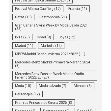
Festival de música Starlite 2026
(7)
Festival Música Cap Roig
(17)
Francia
(11)
Gafas
(15)
Gastronomía
(21)
Gran Canaria Swim Week by Moda Cálida 2021
(33)
Ibiza
(23)
Israel
(9)
Joyas
(12)
Madrid
(11)
Marbella
(12)
MBFWMadrid Otoño-Invierno 2021/2022
(11)
Mercedes-Benz Madrid Primavera-Verano 2024
(8)
Mercedes Benz Fashion Week Madrid Otoño-
Invierno 2022/23
(27)
Moda
(10)
Moda calzado
(7)
Mónaco
(8)
Personajes
(12)
Premios Princesa de Girona 2025
(8)
Regatas
(13)
Restaurantes
(9)
Ropa
(16)