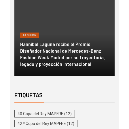
FASHION
FAS
Hannibal Laguna recibe el Premio
a
Diseñador Nacional de Mercedes-Benz
Gue
con
Fashion Week Madrid por su trayectoria,
esc
legado y proyección internacional
inm
ETIQUETAS
40 Copa del Rey MAPFRE
(12)
42.ª Copa del Rey MAPFRE
(12)