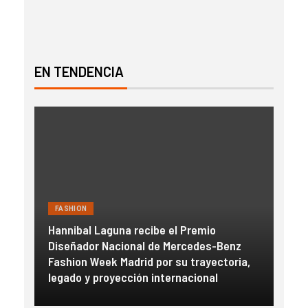
EN TENDENCIA
FASHION
FAS
Hannibal Laguna recibe el Premio
a
Diseñador Nacional de Mercedes-Benz
Gue
con
Fashion Week Madrid por su trayectoria,
esc
legado y proyección internacional
inm