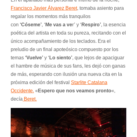
Francisco Javier Álvarez Beret
, tomaba asiento para
regalar los momentos más tranquilos
con
‘Cóseme’
,
‘
Me vas a ve
r’
y
‘
Respiro’
, la esencia
poética del artista en toda su pureza, recitando con el
único acompañamiento de los teclados. Era el
preludio de un
final apoteósico
compuesto por los
temas
‘Vuelve’
y
‘
Lo siento’
, que lejos de apaciguar
el hambre de música de sus fans, les dejó con ganas
de más, esperando con ilusión una nueva cita en la
próxima edición del festival
Starlite Catalana
Occidente.
«
Espero que nos veamos pronto
«,
decía
Beret.