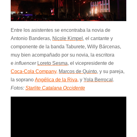
Entre los asistentes se encontraba la novia de
Antonio Banderas,
Nicole Kimpel
, el cantante y
componente de la banda Taburete,
Willy Bárcenas
,
muy bien acompañado por su novia, la escritora
e
influencer
Loreto Sesma
, el vicepresidente de
Coca-Cola Company,
Marcos de Quinto
, y su pareja,
la soprano
Angélica de la Riva,
y
Yola Berrocal
.
Fotos:
Starlite Catalana Occidente