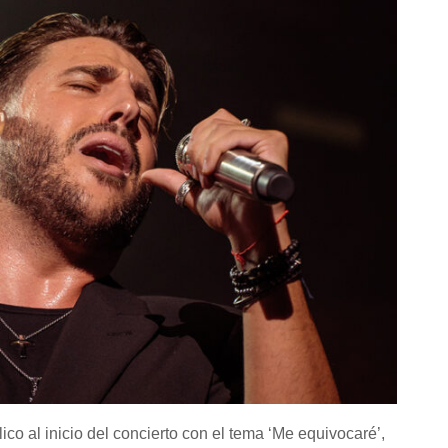
co al inicio del concierto con el tema
‘Me equivocaré’
,