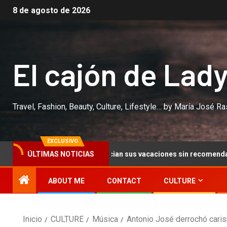
8 de agosto de 2026
El cajón de Lad
Travel, Fashion, Beauty, Culture, Lifestyle… by María José R
EXCLUSIVO
ÚLTIMAS NOTICIAS
eyes, por fin, inician sus vacaciones sin recomendarnos canciones
ABOUT ME
CONTACT
CULTURE
Inicio
CULTURE
Música
Antonio José derrochó caris