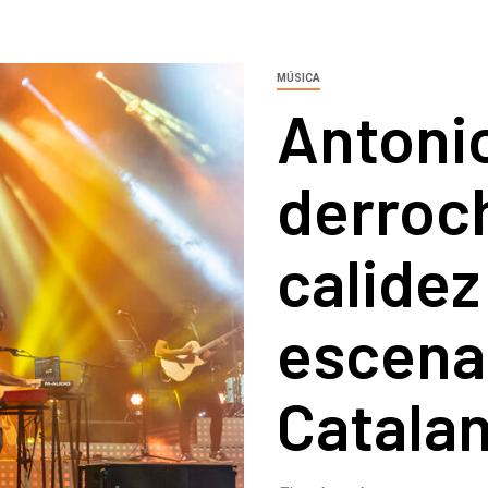
MÚSICA
Antoni
derroc
calidez
escenar
Catala