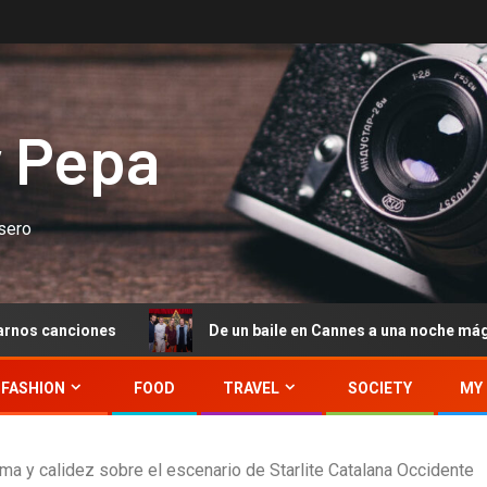
y Pepa
asero
De un baile en Cannes a una noche mágica en Starlite O
FASHION
FOOD
TRAVEL
SOCIETY
MY 
ma y calidez sobre el escenario de Starlite Catalana Occidente