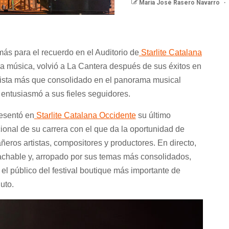
María José Rasero Navarro
ás para el recuerdo en el Auditorio de
Starlite Catalana
 la música, volvió a La Cantera después de sus éxitos en
tista más que consolidado en el panorama musical
e entusiasmó a sus fieles seguidores.
esentó en
Starlite Catalana Occidente
su último
cional de su carrera con el que da la oportunidad de
os artistas, compositores y productores. En directo,
tachable y, arropado por sus temas más consolidados,
l público del festival boutique más importante de
uto.