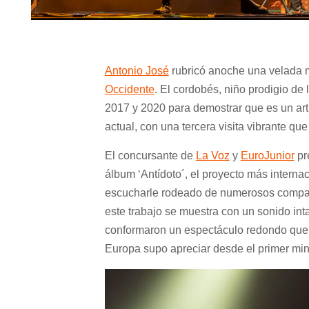
Antonio José
rubricó anoche una velada m
Occidente
. El cordobés, niño prodigio de
2017 y 2020 para demostrar que es un ar
actual, con una tercera visita vibrante qu
El concursante de
La Voz
y
EuroJunior
pr
álbum
‘Antídoto´
, el proyecto más interna
escucharle rodeado de numerosos compañer
este trabajo se muestra con un sonido in
conformaron un espectáculo redondo que e
Europa supo apreciar desde el primer min