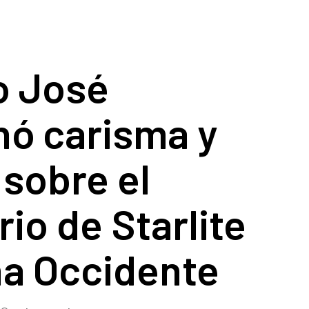
o José
hó carisma y
 sobre el
io de Starlite
na Occidente