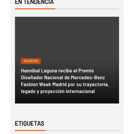
EN TENDENCIA
FASHION
FAS
Hannibal Laguna recibe el Premio
a
Diseñador Nacional de Mercedes-Benz
Gue
con
Fashion Week Madrid por su trayectoria,
esc
legado y proyección internacional
inm
ETIQUETAS