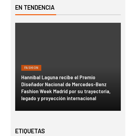
EN TENDENCIA
FASHION
FAS
Hannibal Laguna recibe el Premio
a
Diseñador Nacional de Mercedes-Benz
Gue
con
Fashion Week Madrid por su trayectoria,
esc
legado y proyección internacional
inm
ETIQUETAS