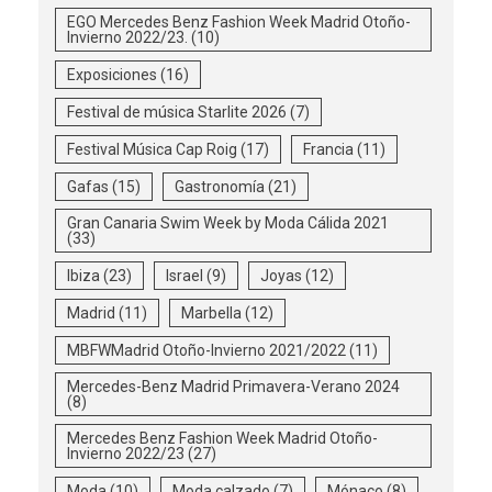
EGO Mercedes Benz Fashion Week Madrid Otoño-
Invierno 2022/23.
(10)
Exposiciones
(16)
Festival de música Starlite 2026
(7)
Festival Música Cap Roig
(17)
Francia
(11)
Gafas
(15)
Gastronomía
(21)
Gran Canaria Swim Week by Moda Cálida 2021
(33)
Ibiza
(23)
Israel
(9)
Joyas
(12)
Madrid
(11)
Marbella
(12)
MBFWMadrid Otoño-Invierno 2021/2022
(11)
Mercedes-Benz Madrid Primavera-Verano 2024
(8)
Mercedes Benz Fashion Week Madrid Otoño-
Invierno 2022/23
(27)
Moda
(10)
Moda calzado
(7)
Mónaco
(8)