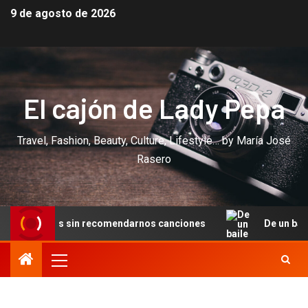
9 de agosto de 2026
El cajón de Lady Pepa
Travel, Fashion, Beauty, Culture, Lifestyle… by María José
Rasero
s sin recomendarnos canciones
De un baile en Cannes a 