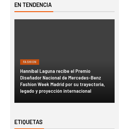
EN TENDENCIA
FASHION
FAS
Hannibal Laguna recibe el Premio
a
Diseñador Nacional de Mercedes-Benz
Gue
con
Fashion Week Madrid por su trayectoria,
esc
legado y proyección internacional
inm
ETIQUETAS