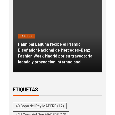
FASHION
BEL
z
Guess transforma el lago de Como en el
ia,
escenario de su exclusiva experiencia
Mays
inmersiva “Ciao Como”
con
ETIQUETAS
40 Copa del Rey MAPFRE
(12)
42.ª Copa del Rey MAPFRE
(12)