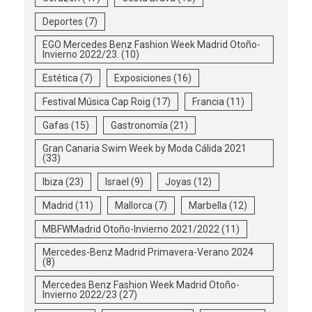
Deportes
(7)
EGO Mercedes Benz Fashion Week Madrid Otoño-
Invierno 2022/23.
(10)
Estética
(7)
Exposiciones
(16)
Festival Música Cap Roig
(17)
Francia
(11)
Gafas
(15)
Gastronomía
(21)
Gran Canaria Swim Week by Moda Cálida 2021
(33)
Ibiza
(23)
Israel
(9)
Joyas
(12)
Madrid
(11)
Mallorca
(7)
Marbella
(12)
MBFWMadrid Otoño-Invierno 2021/2022
(11)
Mercedes-Benz Madrid Primavera-Verano 2024
(8)
Mercedes Benz Fashion Week Madrid Otoño-
Invierno 2022/23
(27)