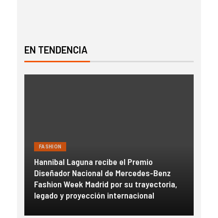
EN TENDENCIA
FASHION
FAS
Hannibal Laguna recibe el Premio
a
Diseñador Nacional de Mercedes-Benz
Gue
con
Fashion Week Madrid por su trayectoria,
esc
legado y proyección internacional
inm