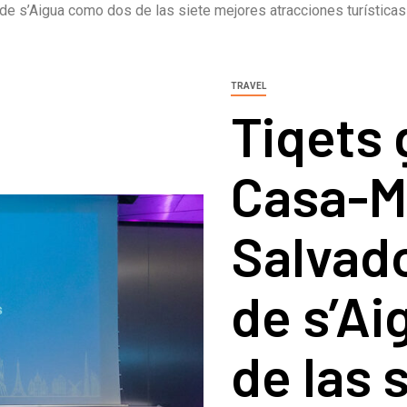
 de s’Aigua como dos de las siete mejores atracciones turísti
TRAVEL
Tiqets 
Casa-M
Salvado
de s’A
de las 