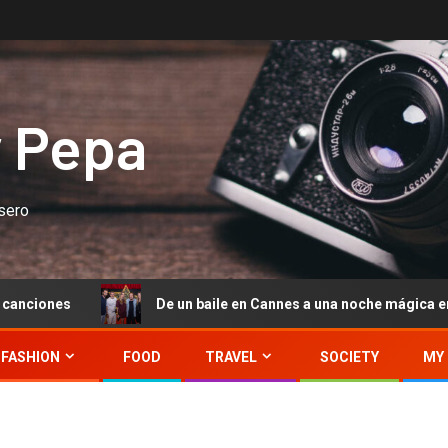
y Pepa
asero
De un baile en Cannes a una noche mágica en Starlite Occiden
FASHION
FOOD
TRAVEL
SOCIETY
MY 