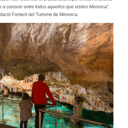
r a conocer entre todos aquellos que visiten Menorca”
,
ndació Foment del Turisme de Menorca.