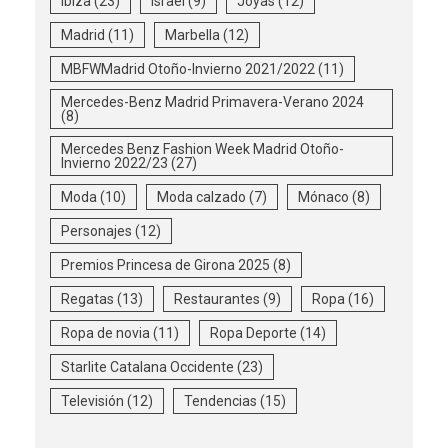
Ibiza
(23)
Israel
(9)
Joyas
(12)
Madrid
(11)
Marbella
(12)
MBFWMadrid Otoño-Invierno 2021/2022
(11)
Mercedes-Benz Madrid Primavera-Verano 2024
(8)
Mercedes Benz Fashion Week Madrid Otoño-
Invierno 2022/23
(27)
Moda
(10)
Moda calzado
(7)
Mónaco
(8)
Personajes
(12)
Premios Princesa de Girona 2025
(8)
Regatas
(13)
Restaurantes
(9)
Ropa
(16)
Ropa de novia
(11)
Ropa Deporte
(14)
Starlite Catalana Occidente
(23)
Televisión
(12)
Tendencias
(15)