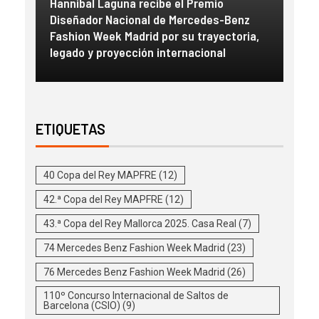
Hannibal Laguna recibe el Premio
a
Diseñador Nacional de Mercedes-Benz
Gue
con
Fashion Week Madrid por su trayectoria,
esc
legado y proyección internacional
inm
ETIQUETAS
40 Copa del Rey MAPFRE
(12)
42.ª Copa del Rey MAPFRE
(12)
43.ª Copa del Rey Mallorca 2025. Casa Real
(7)
74 Mercedes Benz Fashion Week Madrid
(23)
76 Mercedes Benz Fashion Week Madrid
(26)
110º Concurso Internacional de Saltos de
Barcelona (CSIO)
(9)