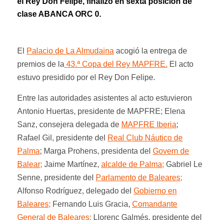
el Rey Don Felipe, finalizó en sexta posición de
clase ABANCA ORC 0.
El
Palacio de La Almudaina
acogió la entrega de
premios de la
43.ª Copa del Rey MAPFRE.
El acto
estuvo presidido por el Rey Don Felipe.
Entre las autoridades asistentes al acto estuvieron
Antonio Huertas, presidente de MAPFRE; Elena
Sanz, consejera delegada de
MAPFRE Iberia
;
Rafael Gil, presidente del
Real Club Náutico de
Palma
; Marga Prohens, presidenta del
Govern de
Balear;
Jaime Martínez,
alcalde de Palma;
Gabriel Le
Senne, presidente del
Parlamento de Baleares;
Alfonso Rodríguez, delegado del
Gobierno en
Baleares;
Fernando Luis Gracia,
Comandante
General de Baleares;
Llorenç Galmés, presidente del