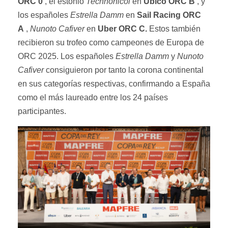
ORC 0
, el estonio
Technonicol
en
Ubico ORC B
, y
los españoles
Estrella Damm
en
Sail Racing ORC
A
,
Nunoto Cafiver
en
Uber ORC C.
Estos también
recibieron su trofeo como campeones de Europa de
ORC 2025. Los españoles
Estrella Damm
y
Nunoto
Cafiver
consiguieron por tanto la corona continental
en sus categorías respectivas, confirmando a España
como el más laureado entre los 24 países
participantes.