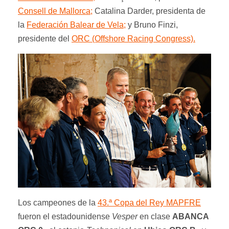
Consell de Mallorca;
Catalina Darder, presidenta de
la
Federación Balear de Vela;
y Bruno Finzi,
presidente del
ORC (Offshore Racing Congress).
Los campeones de la
43.ª Copa del Rey MAPFRE
fueron el estadounidense
Vesper
en clase
ABANCA