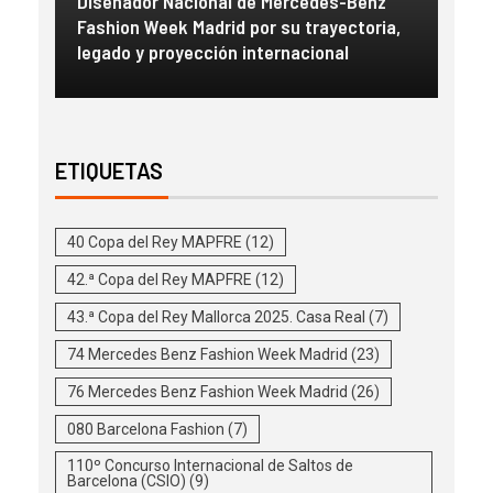
a
Diseñador Nacional de Mercedes-Benz
Gue
con
Fashion Week Madrid por su trayectoria,
esc
legado y proyección internacional
inm
ETIQUETAS
40 Copa del Rey MAPFRE
(12)
42.ª Copa del Rey MAPFRE
(12)
43.ª Copa del Rey Mallorca 2025. Casa Real
(7)
74 Mercedes Benz Fashion Week Madrid
(23)
76 Mercedes Benz Fashion Week Madrid
(26)
080 Barcelona Fashion
(7)
110º Concurso Internacional de Saltos de
Barcelona (CSIO)
(9)