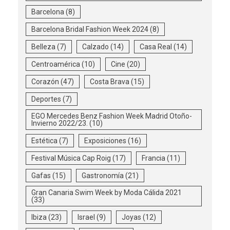
Barcelona
(8)
Barcelona Bridal Fashion Week 2024
(8)
Belleza
(7)
Calzado
(14)
Casa Real
(14)
Centroamérica
(10)
Cine
(20)
Corazón
(47)
Costa Brava
(15)
Deportes
(7)
EGO Mercedes Benz Fashion Week Madrid Otoño-
Invierno 2022/23.
(10)
Estética
(7)
Exposiciones
(16)
Festival Música Cap Roig
(17)
Francia
(11)
Gafas
(15)
Gastronomía
(21)
Gran Canaria Swim Week by Moda Cálida 2021
(33)
Ibiza
(23)
Israel
(9)
Joyas
(12)