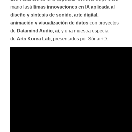
mano las
últimas innovaciones en IA aplicada al
diseño y síntesis de sonido, arte digital,
animación y visualización de datos
con proyectos
de
Datamind Audio
,
ai
, y una muestra especial
de
Arts Korea Lab
, presentados por Sónar+D.