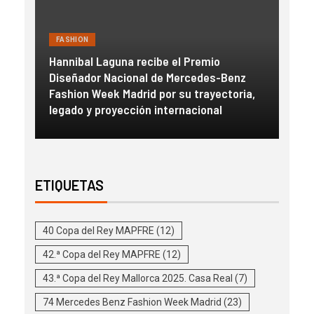
FASHION
ecibe el Premio
al de Mercedes-Benz
Guess transforma el lago de C
id por su trayectoria,
escenario de su exclusiva expe
ón internacional
inmersiva “Ciao Como”
ETIQUETAS
40 Copa del Rey MAPFRE
(12)
42.ª Copa del Rey MAPFRE
(12)
43.ª Copa del Rey Mallorca 2025. Casa Real
(7)
74 Mercedes Benz Fashion Week Madrid
(23)