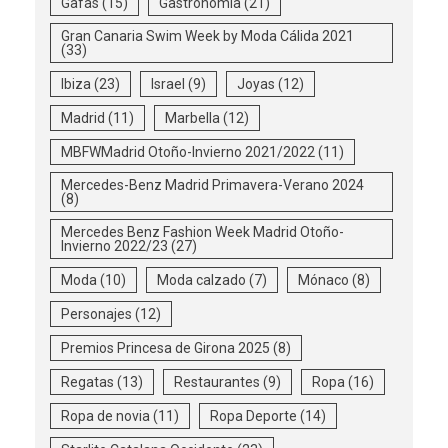
Gafas
(15)
Gastronomía
(21)
Gran Canaria Swim Week by Moda Cálida 2021
(33)
Ibiza
(23)
Israel
(9)
Joyas
(12)
Madrid
(11)
Marbella
(12)
MBFWMadrid Otoño-Invierno 2021/2022
(11)
Mercedes-Benz Madrid Primavera-Verano 2024
(8)
Mercedes Benz Fashion Week Madrid Otoño-
Invierno 2022/23
(27)
Moda
(10)
Moda calzado
(7)
Mónaco
(8)
Personajes
(12)
Premios Princesa de Girona 2025
(8)
Regatas
(13)
Restaurantes
(9)
Ropa
(16)
Ropa de novia
(11)
Ropa Deporte
(14)