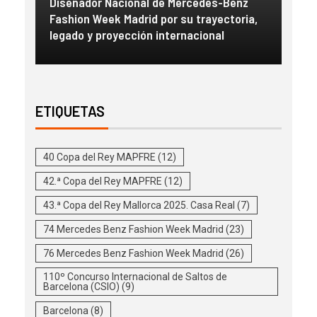
a
Diseñador Nacional de Mercedes-Benz
Gue
con
Fashion Week Madrid por su trayectoria,
esc
legado y proyección internacional
inm
ETIQUETAS
40 Copa del Rey MAPFRE
(12)
42.ª Copa del Rey MAPFRE
(12)
43.ª Copa del Rey Mallorca 2025. Casa Real
(7)
74 Mercedes Benz Fashion Week Madrid
(23)
76 Mercedes Benz Fashion Week Madrid
(26)
110º Concurso Internacional de Saltos de
Barcelona (CSIO)
(9)
Barcelona
(8)