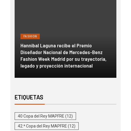
FASHION
FAS
Hannibal Laguna recibe el Premio
a
Diseñador Nacional de Mercedes-Benz
Gue
con
Fashion Week Madrid por su trayectoria,
esc
legado y proyección internacional
inm
ETIQUETAS
40 Copa del Rey MAPFRE
(12)
42.ª Copa del Rey MAPFRE
(12)