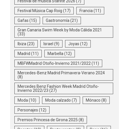
Festival de música Starlite 2026
(7)
Festival Música Cap Roig
(17)
Francia
(11)
Gafas
(15)
Gastronomía
(21)
Gran Canaria Swim Week by Moda Cálida 2021
(33)
Ibiza
(23)
Israel
(9)
Joyas
(12)
Madrid
(11)
Marbella
(12)
MBFWMadrid Otoño-Invierno 2021/2022
(11)
Mercedes-Benz Madrid Primavera-Verano 2024
(8)
Mercedes Benz Fashion Week Madrid Otoño-
Invierno 2022/23
(27)
Moda
(10)
Moda calzado
(7)
Mónaco
(8)
Personajes
(12)
Premios Princesa de Girona 2025
(8)