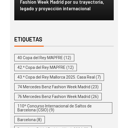
con
Fashion Week Madrid por su trayectoria,
esc
legado y proyección internacional
inm
ETIQUETAS
40 Copa del Rey MAPFRE
(12)
42.ª Copa del Rey MAPFRE
(12)
43.ª Copa del Rey Mallorca 2025. Casa Real
(7)
74 Mercedes Benz Fashion Week Madrid
(23)
76 Mercedes Benz Fashion Week Madrid
(26)
110º Concurso Internacional de Saltos de
Barcelona (CSIO)
(9)
Barcelona
(8)