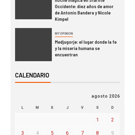
Occidente: diez años de amor
de Antonio Bandera y Nicole
Kimpel
MY OPINION
Medjugorje: el lugar donde la fe
y la miseria humana se
encuentran
CALENDARIO
agosto 2026
L
M
X
J
V
S
D
1
2
3
4
5
6
7
8
9