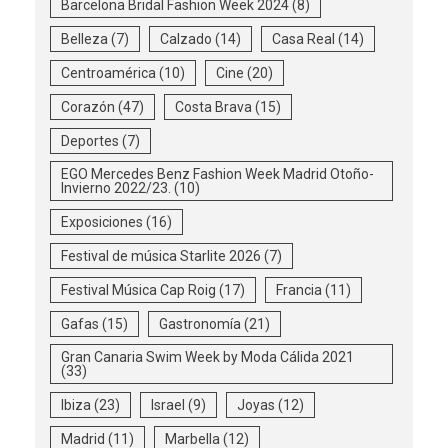
Barcelona Bridal Fashion Week 2024
(8)
Belleza
(7)
Calzado
(14)
Casa Real
(14)
Centroamérica
(10)
Cine
(20)
Corazón
(47)
Costa Brava
(15)
Deportes
(7)
EGO Mercedes Benz Fashion Week Madrid Otoño-
Invierno 2022/23.
(10)
Exposiciones
(16)
Festival de música Starlite 2026
(7)
Festival Música Cap Roig
(17)
Francia
(11)
Gafas
(15)
Gastronomía
(21)
Gran Canaria Swim Week by Moda Cálida 2021
(33)
Ibiza
(23)
Israel
(9)
Joyas
(12)
Madrid
(11)
Marbella
(12)