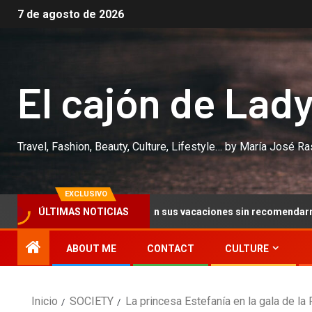
7 de agosto de 2026
El cajón de Lad
Travel, Fashion, Beauty, Culture, Lifestyle… by María José R
EXCLUSIVO
ÚLTIMAS NOTICIAS
yes, por fin, inician sus vacaciones sin recomendarnos canciones
ABOUT ME
CONTACT
CULTURE
Inicio
SOCIETY
La princesa Estefanía en la gala de la