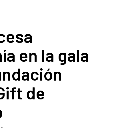
ncesa
ía en la gala
undación
Gift de
o