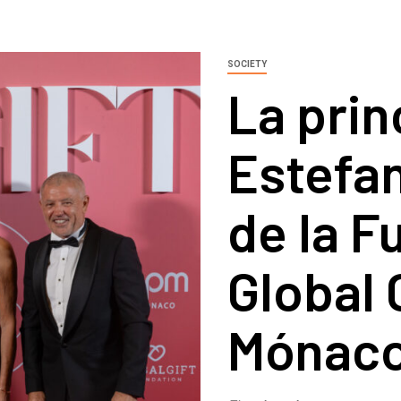
SOCIETY
La pri
Estefan
de la F
Global 
Mónac