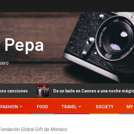
y Pepa
asero
De un baile en Cannes a una noche mágica en Starlite Oc
FASHION
FOOD
TRAVEL
SOCIETY
MY 
 Fundación Global Gift de Mónaco