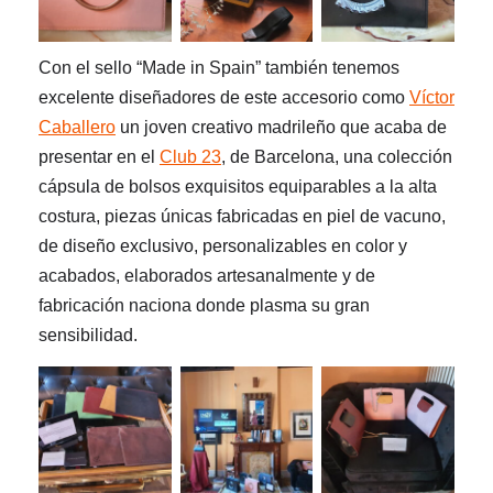
Con el sello “
M
ade in Spain”
también
tenemos
excelente diseñadores
de este accesorio
como
Víctor
Caballero
un joven
crea
tivo
madrileño
que
acaba de
presentar
en el
Club 23
, de Barcelona,
una colección
cápsula
de
bolsos
exquisit
os
equiparables a la alta
costura,
piezas únicas
fabricadas en piel de vacuno,
de diseño exclusivo, personalizables
en color y
acabados
, elaborad
o
s artesanalmente
y
de
fabricación naciona donde
plasma
su gran
sensibilidad.