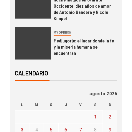
Occidente: diez años de amor
de Antonio Bandera y Nicole
Kimpel
MY OPINION
Medjugorje: el lugar donde la fe
y la miseria humana se
encuentran
CALENDARIO
agosto 2026
L
M
X
J
V
S
D
1
2
3
4
5
6
7
8
9