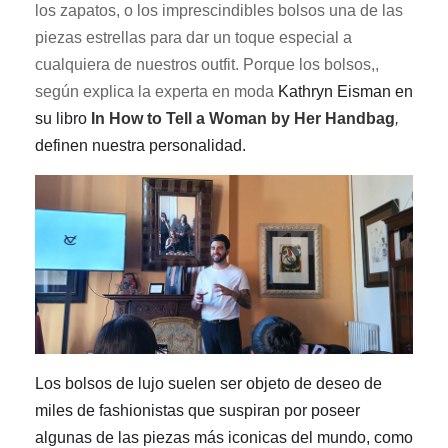
los zapatos, o los imprescindibles bolsos una de las
piezas estrellas para dar un toque especial a
cualquiera de nuestros outfi
t
.
Porque los bolsos,,
según
explica la
e
xperta en moda
Kathryn Eisman
en
su libro
In
How to Tell a Woman by
H
er Handbag
,
definen nuestra personalidad.
L
os bolsos de lujo suelen ser objeto de deseo de
miles de fashionistas que suspiran por poseer
algunas de las piezas más iconicas del mundo, como