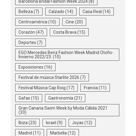
Barcelona Bridal Fashion Week 2024
(8)
Belleza
(7)
Calzado
(14)
Casa Real
(14)
Centroamérica
(10)
Cine
(20)
Corazón
(47)
Costa Brava
(15)
Deportes
(7)
EGO Mercedes Benz Fashion Week Madrid Otoño-
Invierno 2022/23.
(10)
Exposiciones
(16)
Festival de música Starlite 2026
(7)
Festival Música Cap Roig
(17)
Francia
(11)
Gafas
(15)
Gastronomía
(21)
Gran Canaria Swim Week by Moda Cálida 2021
(33)
Ibiza
(23)
Israel
(9)
Joyas
(12)
Madrid
(11)
Marbella
(12)