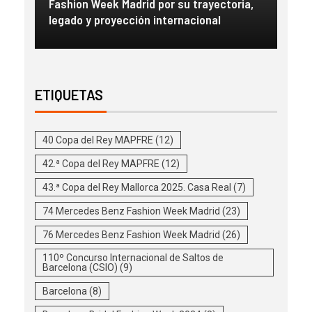
con
Fashion Week Madrid por su trayectoria,
esc
legado y proyección internacional
inm
ETIQUETAS
40 Copa del Rey MAPFRE
(12)
42.ª Copa del Rey MAPFRE
(12)
43.ª Copa del Rey Mallorca 2025. Casa Real
(7)
74 Mercedes Benz Fashion Week Madrid
(23)
76 Mercedes Benz Fashion Week Madrid
(26)
110º Concurso Internacional de Saltos de
Barcelona (CSIO)
(9)
Barcelona
(8)