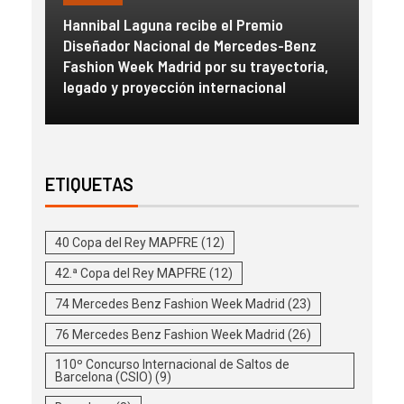
FAS
Hannibal Laguna recibe el Premio
a
Diseñador Nacional de Mercedes-Benz
Gue
con
Fashion Week Madrid por su trayectoria,
esc
legado y proyección internacional
inm
ETIQUETAS
40 Copa del Rey MAPFRE
(12)
42.ª Copa del Rey MAPFRE
(12)
74 Mercedes Benz Fashion Week Madrid
(23)
76 Mercedes Benz Fashion Week Madrid
(26)
110º Concurso Internacional de Saltos de
Barcelona (CSIO)
(9)