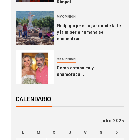
Kimpel
MY OPINION
Medjugorje: el lugar donde la fe
y la miseria humana se
encuentran
MY OPINION
Como estaba muy
enamorada…
CALENDARIO
julio 2025
L
M
X
J
V
S
D